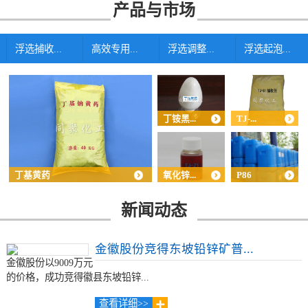
产品与市场
浮选捕收...
高效专用...
浮选调整...
浮选起泡...
丁铵黑...
TJ-...
丁基黄药
氧化锌...
P86
新闻动态
金徽股份竞得东坡铅锌矿普...
金徽股份以9009万元
的价格，成功竞得徽县东坡铅锌...
查看详细>>